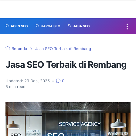
AGEN SEO
HARGA SEO
JASA SEO
Beranda
Jasa SEO Terbaik di Rembang
Jasa SEO Terbaik di Rembang
Updated:
29 Des, 2025
•
0
5
min read